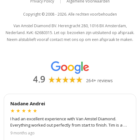
Privacy Policy
Algemene Voorwaarden
|
Copyright © 2008 - 2026. Alle rechten voorbehouden
Van Amstel Diamond BV. Herengracht 280, 1016 BX Amsterdam,
Nederland. KvK: 62680315. Let op: bezoeken zijn uitsluitend op afspraak.
Neem alstublieft vooraf contact met ons op om een afspraak te maken.
264+ reviews
Nadane Andrei
★
★
★
★
★
I had an excellent experience with Van Amstel Diamond. 
Everything worked out perfectly from start to finish. Tim is a 
true professional — patient, attentive to every detail, and 
9 months ago
great at communication. He kept me updated at every step of 