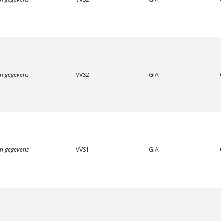
n gegevens
VVS2
GIA
n gegevens
VVS1
GIA
Van Amstel Carré
Van Amstel Concertgeb
€ 500
€ 500
excl. BTW
excl. BTW