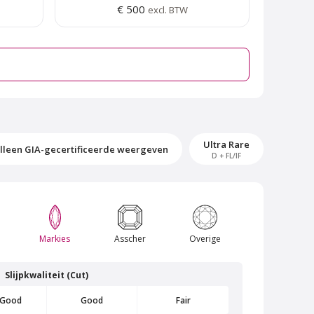
€ 500
excl. BTW
Ultra Rare
lleen GIA-gecertificeerde weergeven
D + FL/IF
rk
Van Amstel Amstelpark
Markies
Asscher
Overige
€ 500
excl. BTW
Slijpkwaliteit (Cut)
 Good
Good
Fair