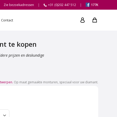
Zie bezoekadressen
+31 (0)202 447 512
177K
Contact
nt te kopen
ldere prijzen en deskundige
ntwerpen.
Op maat gemaakte monturen, speciaal voor uw diamant.