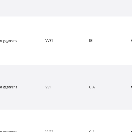
 Amstel Haarlemmerdijk
Van Amstel Zeeburg
€ 500
€ 500
excl. BTW
excl. BTW
n gegevens
VVS1
IGI
n gegevens
VS1
GIA
Van Amstel Borneo
Van Amstel Java
€ 500
€ 500
excl. BTW
excl. BTW
n gegevens
VVS2
GIA