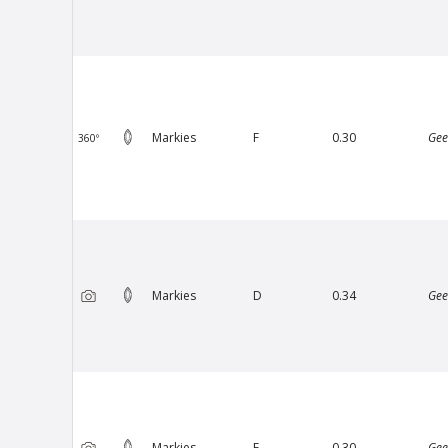
Van Amstel Utrechtsestraat
Van
€ 500
excl. BTW
Markies
F
0.30
Gee
360º
Markies
D
0.34
Gee
Van Amstel KNSM
€ 900
excl. BTW
Markies
E
0.30
Gee