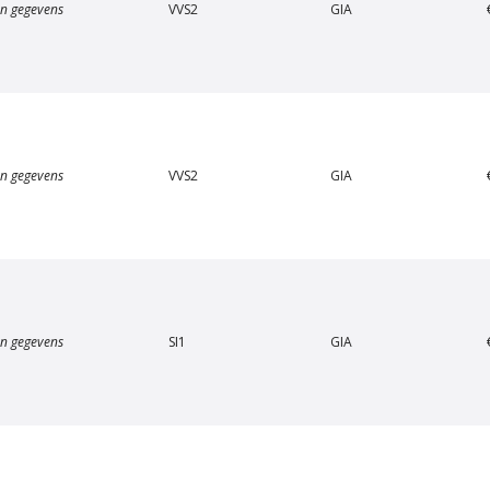
n gegevens
VVS2
GIA
n gegevens
VVS2
GIA
an Amstel Scheepvaart
Van Amstel Beurs
€ 500
€ 500
excl. BTW
excl. BTW
n gegevens
SI1
GIA