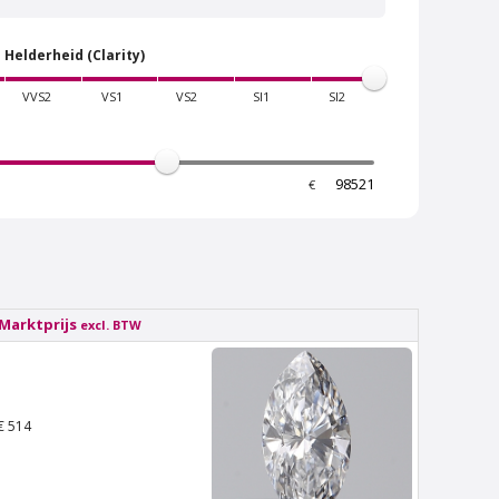
Helderheid (Clarity)
VVS2
VS1
VS2
SI1
SI2
€
Van Amstel Stadionweg
€ 500
excl. BTW
Marktprijs
excl. BTW
€ 514