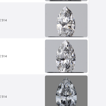
€ 514
n
Van Amstel Cornelis Schuyt
€ 700
excl. BTW
€ 514
€ 514