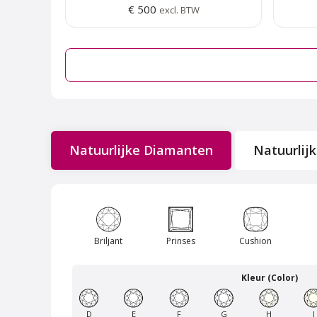
€ 500
excl. BTW
Natuurlijke Diamanten
Natuurlij
Van Amstel Frankendael
Briljant
Prinses
Cushion
€ 500
excl. BTW
Kleur (Color)
D
E
F
G
H
I