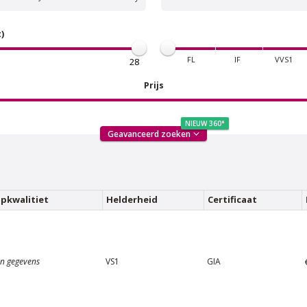
)
FL
IF
VVS1
Prijs
NIEUW 360°
Geavanceerd zoeken
n Amstel Buitenveldert
Van Amstel Zuidas
€ 500
€ 600
excl. BTW
excl. BTW
ijpkwalitiet
Helderheid
Certificaat
n gegevens
VS1
GIA