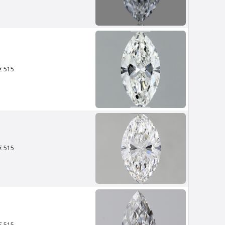
Van Amstel IJburg
€ 500
excl. BTW
€ 515
€ 515
Van Amstel NDSM
€ 500
excl. BTW
€ 515