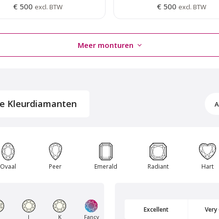
€ 500
€ 500
excl. BTW
excl. BTW
Meer monturen
ke Kleurdiamanten
A
Van Amstel Flevopark
Van Amstel Beatrixpa
Ovaal
Peer
Emerald
Radiant
Hart
€ 500
€ 500
excl. BTW
excl. BTW
Excellent
Very
J
K
Fancy