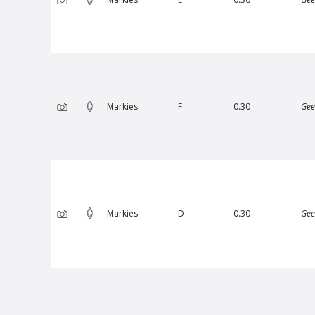
Markies
F
0.30
Gee
Markies
D
0.30
Gee
Van Amstel Artis
€ 500
excl. BTW