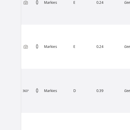
Markies
E
0.24
Gee
Markies
E
0.24
Gee
Van Amstel Rijksmuseum
V
€ 500
excl. BTW
Markies
D
0.39
Gee
360º