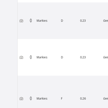
Markies
D
0.23
Gee
Van Amstel Minervalaan
€ 500
excl. BTW
Markies
D
0.23
Gee
Markies
F
0.26
Gee