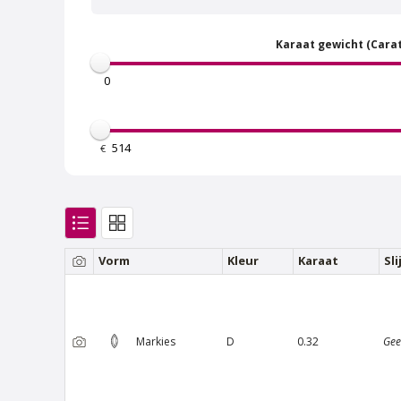
Karaat gewicht (Carat
€
Van Amstel Bosbaan
Va
€ 500
excl. BTW
Vorm
Kleur
Karaat
Sl
Markies
D
0.32
Gee