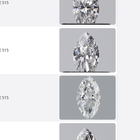
€ 515
€ 515
Van Amstel Waag
€ 500
excl. BTW
€ 515