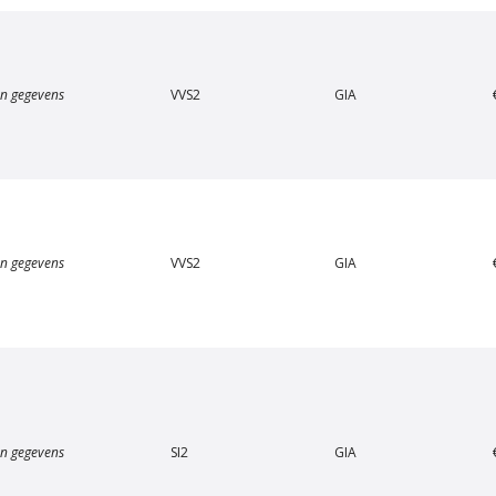
n gegevens
VVS2
GIA
Van Amstel Apollolaan
Van Amstel Beethove
€ 500
€ 500
excl. BTW
excl. BTW
n gegevens
VVS2
GIA
n gegevens
SI2
GIA