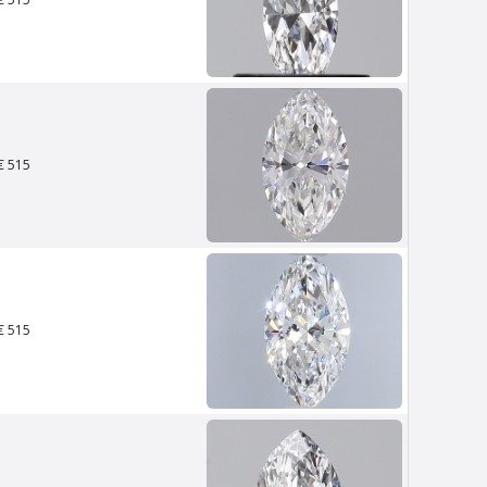
€ 515
€ 515
ouw
Van Amstel Stedelijk
€ 500
excl. BTW