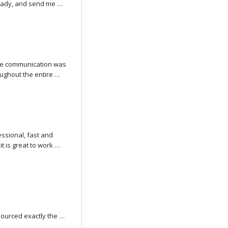
ady, and send me 
the communication was 
ughout the entire 
ty of the work and 
t into creating it.

ssional, fast and 
 I truly appreciate 
 is great to work 
I would definitely 
ourced exactly the 
hly, including 