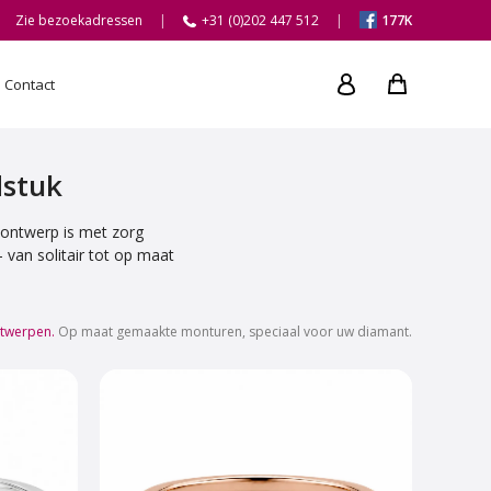
Zie bezoekadressen
+31 (0)202 447 512
177K
Contact
dstuk
k ontwerp is met zorg
van solitair tot op maat
ntwerpen.
Op maat gemaakte monturen, speciaal voor uw diamant.