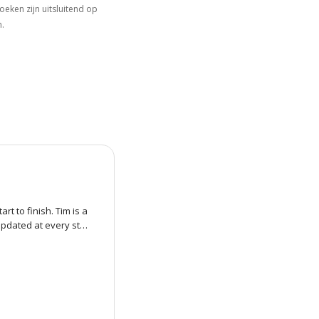
ken zijn uitsluitend op
n.
 to finish. Tim is a 
updated at every step 
roduct. He even 
ng. The whole process 
ommend Tim and Van 