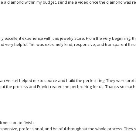
e a diamond within my budget, send me a video once the diamond was re
delivery service.

 my excellent experience with this jewelry store. From the very beginning, 
and very helpful. Tim was extremely kind, responsive, and transparent thro
ything smooth and easy.

mention the goldsmith, whose craftsmanship was truly impressive. The quali
 on the ring are outstanding, and it is clear that great care and expertise wen
an Amstel helped me to source and build the perfect ring. They were profe
y satisfied with my purchase. The ring is beautiful and exactly as described.
out the process and Frank created the perfect ring for us. Thanks so much it
the clear communication from Tim, and the excellent work of the goldsmith. 
rts!
yone looking for quality, trust, and a great customer experience.
rom start to finish.

sponsive, professional, and helpful throughout the whole process. They s
 for, provided all the necessary information, and handled everything smoot