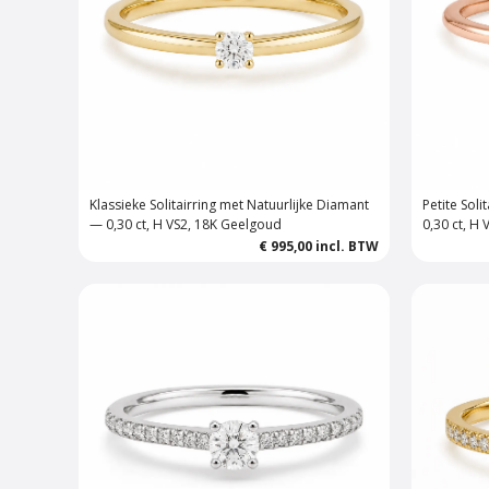
Klassieke Solitairring met Natuurlijke Diamant
Petite Sol
— 0,30 ct, H VS2, 18K Geelgoud
0,30 ct, H
€ 995,00
incl. BTW