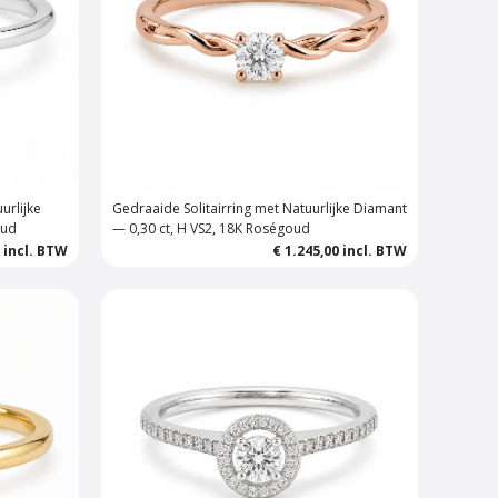
urlijke
Gedraaide Solitairring met Natuurlijke Diamant
oud
— 0,30 ct, H VS2, 18K Roségoud
0
incl. BTW
€ 1.245,00
incl. BTW