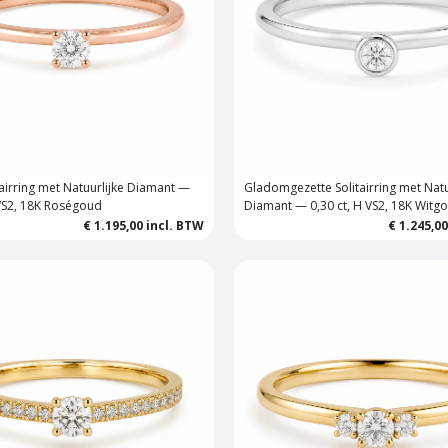
itairring met Natuurlijke Diamant —
Gladomgezette Solitairring met Natu
 VS2, 18K Roségoud
Diamant — 0,30 ct, H VS2, 18K Witg
€ 1.195,00
incl. BTW
€ 1.245,0