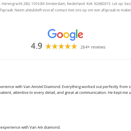
 Herengracht 280, 1016 BX Amsterdam, Nederland. KvK: 62680315. Let op: bezoe
fspraak. Neem alstublieft vooraf contact met ons op om een afspraak te make
264+ reviews
perience with Van Amstel Diamond. Everything worked out perfectly from start
atient, attentive to every detail, and great at communication. He kept me 
choosing my own stone and ring setting to virtual design and to the final p
eos of the stone, the certification, and finally a video of the finished ri
nd the result is absolutely stunning. I couldn’t be happier — I highly rec
  experience with Van Am diamond.
