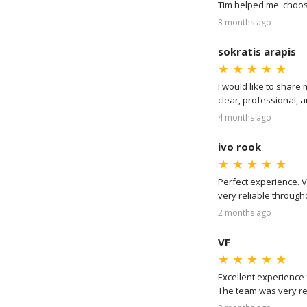
Tim helped me  choos
the ring with express 
3 months ago
I highly recommend !
sokratis arapis
★
★
★
★
★
I would like to share
clear, professional, 
process, making ever
4 months ago
I would also like to 
ivo rook
the attention to detail
★
★
★
★
★
Perfect experience. V
Overall, I am extremel
very reliable through
the professionalism, 
with passionate expe
recommend them to an
2 months ago
VF
★
★
★
★
★
Excellent experience f
The team was very re
diamond I was looking