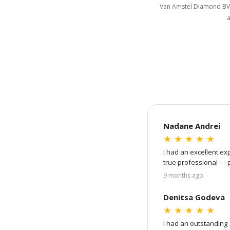
Van Amstel Diamond BV.
a
Nadane Andrei
★
★
★
★
★
I had an excellent ex
true professional — p
of the process: from 
9 months ago
showed me detailed vid
went very smoothly, a
Denitsa Godeva
Amstel Diamond!
★
★
★
★
★
I had an outstanding