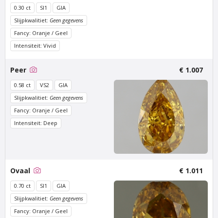
0.30 ct
SI1
GIA
Slijpkwalitiet:
Geen gegevens
Fancy: Oranje / Geel
Intensiteit: Vivid
Peer
€ 1.007
0.58 ct
VS2
GIA
Slijpkwalitiet:
Geen gegevens
Fancy: Oranje / Geel
Van Amstel
Van Amstel
Waterlooplein
Nieuwmarkt
Intensiteit: Deep
€ 700
€ 500
excl. BTW
excl. BTW
Ovaal
€ 1.011
0.70 ct
SI1
GIA
Slijpkwalitiet:
Geen gegevens
Fancy: Oranje / Geel