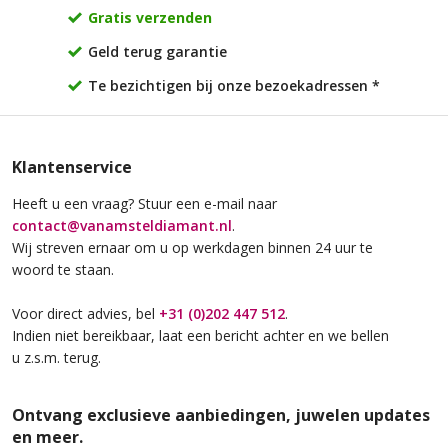
Sarphatipark
Gratis verzenden
€ 500
excl. BTW
€ 700
excl. BTW
Geld terug garantie
Te bezichtigen bij onze bezoekadressen *
Klantenservice
Heeft u een vraag? Stuur een e-mail naar
contact@vanamsteldiamant.nl
.
Wij streven ernaar om u op werkdagen binnen 24 uur te
woord te staan.
Van Amstel Oosterpark
Van Amstel
Westerpark
€ 600
excl. BTW
Voor direct advies, bel
+31 (0)202 447 512
.
€ 700
excl. BTW
Indien niet bereikbaar, laat een bericht achter en we bellen
u z.s.m. terug.
Ontvang exclusieve aanbiedingen, juwelen updates
en meer.