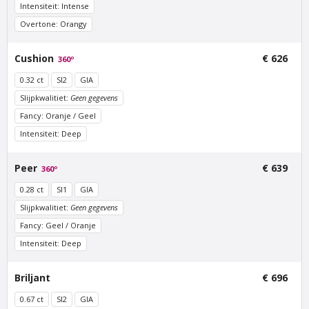
Stadionweg
Intensiteit: Intense
€ 600
excl. BTW
€ 500
excl. BTW
Overtone: Orangy
Cushion
€ 626
360º
0.32 ct
SI2
GIA
Slijpkwalitiet:
Geen gegevens
Fancy: Oranje / Geel
Intensiteit: Deep
Peer
€ 639
360º
Van Amstel
Van Amstel Apollolaan
0.28 ct
SI1
GIA
Minervalaan
€ 500
excl. BTW
Slijpkwalitiet:
Geen gegevens
€ 500
excl. BTW
Fancy: Geel / Oranje
Intensiteit: Deep
Briljant
€ 696
0.67 ct
SI2
GIA