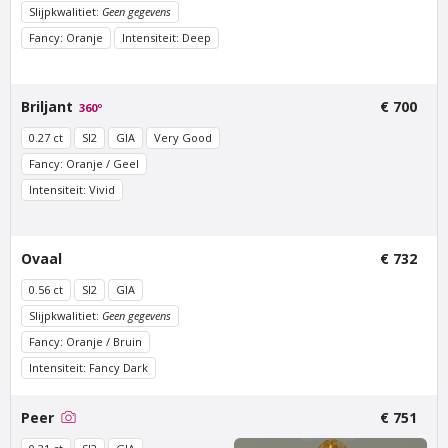
Slijpkwalitiet:
Geen gegevens
Fancy: Oranje
Intensiteit: Deep
Van Amstel Beethoven
Van Amstel Cornelis
Briljant
€ 700
360º
Schuyt
€ 500
excl. BTW
0.27 ct
SI2
GIA
Very Good
€ 700
excl. BTW
Fancy: Oranje / Geel
Intensiteit: Vivid
Ovaal
€ 732
0.56 ct
SI2
GIA
Slijpkwalitiet:
Geen gegevens
Fancy: Oranje / Bruin
Intensiteit: Fancy Dark
Van Amstel
Van Amstel
Utrechtsestraat
Haarlemmerdijk
Peer
€ 751
€ 500
€ 500
excl. BTW
excl. BTW