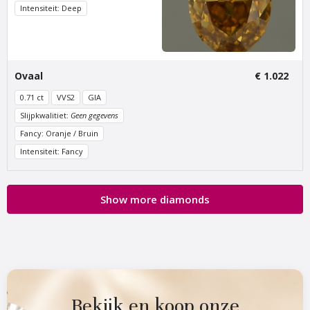
Intensiteit: Deep
Van Amstel Leidseplein
Van Amstel
Rembrandtplein
€ 500
excl. BTW
Ovaal
€ 1.022
€ 500
excl. BTW
0.71 ct
VVS2
GIA
Slijpkwalitiet:
Geen gegevens
Fancy: Oranje / Bruin
Intensiteit: Fancy
Show more diamonds
Van Amstel Spui
Van Amstel Dam
€ 500
€ 500
excl. BTW
excl. BTW
Bekijk en koop onze