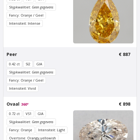
Slijpkwalitiet:
Geen gegevens
Fancy: Oranje / Geel
Intensiteit: Intense
Van Amstel Artis
Van Amstel Carré
€ 500
€ 500
excl. BTW
excl. BTW
Peer
€ 887
0.42 ct
SI2
GIA
Slijpkwalitiet:
Geen gegevens
Fancy: Oranje / Geel
Intensiteit: Vivid
Ovaal
€ 898
360º
0.72 ct
VS1
GIA
Van Amstel
Van Amstel Stedelijk
Concertgebouw
Slijpkwalitiet:
Geen gegevens
€ 500
excl. BTW
€ 500
Fancy: Oranje
Intensiteit: Light
excl. BTW
Overtone: Orangy,yellowish