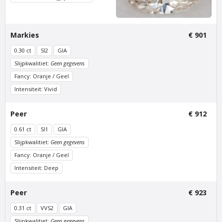
Markies
€ 901
0.30 ct
SI2
GIA
Slijpkwalitiet:
Geen gegevens
Fancy: Oranje / Geel
Intensiteit: Vivid
Van Amstel
Van Amstel
Rijksmuseum
Scheepvaart
Peer
€ 912
€ 500
€ 500
excl. BTW
excl. BTW
0.61 ct
SI1
GIA
Slijpkwalitiet:
Geen gegevens
Fancy: Oranje / Geel
Intensiteit: Deep
Peer
€ 923
0.31 ct
VVS2
GIA
Slijpkwalitiet:
Geen gegevens