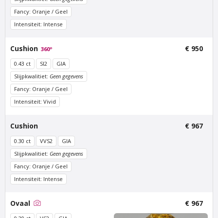
Fancy: Oranje / Geel
Van Amstel Beurs
Van Amstel Waag
Intensiteit: Intense
€ 500
€ 500
excl. BTW
excl. BTW
Cushion
€ 950
360º
0.43 ct
SI2
GIA
Slijpkwalitiet:
Geen gegevens
Fancy: Oranje / Geel
Intensiteit: Vivid
Cushion
€ 967
0.30 ct
VVS2
GIA
Van Amstel Torensluis
Van Amstel Blauwbrug
Slijpkwalitiet:
Geen gegevens
€ 500
€ 500
excl. BTW
excl. BTW
Fancy: Oranje / Geel
Intensiteit: Intense
Ovaal
€ 967