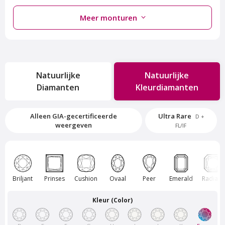
Meer monturen
Natuurlijke
Natuurlijke
Diamanten
Kleurdiamanten
Van Amstel Rokin
Van Amstel Sloterplas
Alleen GIA-gecertificeerde
Ultra Rare
D +
€ 500
€ 500
weergeven
excl. BTW
excl. BTW
FL/IF
Briljant
Prinses
Cushion
Ovaal
Peer
Emerald
Radiant
Kleur (Color)