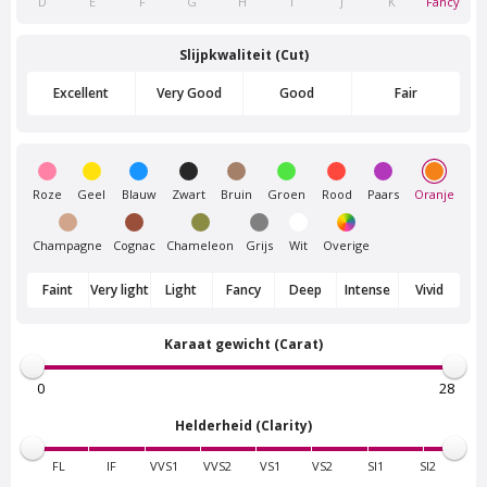
D
E
F
G
H
I
J
K
Fancy
Van Amstel
Van Amstel Flevopark
Slijpkwaliteit (Cut)
Frankendael
€ 500
excl. BTW
€ 500
excl. BTW
Excellent
Very Good
Good
Fair
Roze
Geel
Blauw
Zwart
Bruin
Groen
Rood
Paars
Oranje
Champagne
Cognac
Chameleon
Grijs
Wit
Overige
Faint
Very light
Light
Fancy
Deep
Intense
Vivid
Karaat gewicht (Carat)
Van Amstel
Van Amstel Amstelpark
Beatrixpark
€ 500
excl. BTW
€ 500
excl. BTW
Helderheid (Clarity)
FL
IF
VVS1
VVS2
VS1
VS2
SI1
SI2