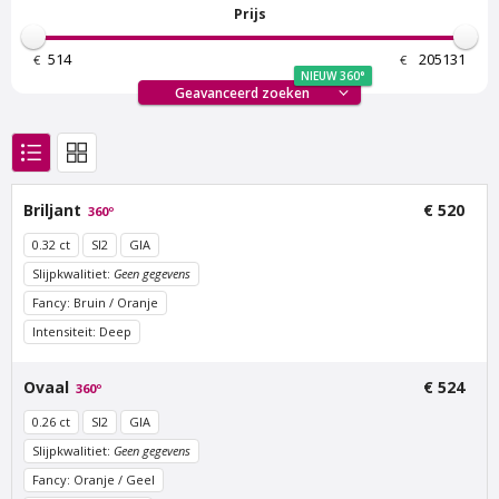
Prijs
€
€
NIEUW 360°
Geavanceerd zoeken
Van Amstel Bosbaan
Van Amstel
Buitenveldert
€ 500
excl. BTW
Briljant
€ 520
360º
€ 500
excl. BTW
0.32 ct
SI2
GIA
Slijpkwalitiet:
Geen gegevens
Fancy: Bruin / Oranje
Intensiteit: Deep
Ovaal
€ 524
360º
0.26 ct
SI2
GIA
Slijpkwalitiet:
Geen gegevens
Fancy: Oranje / Geel
Van Amstel Zuidas
Van Amstel