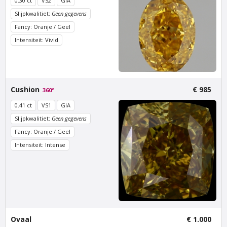
0.30 ct
VS2
GIA
Slijpkwalitiet:
Geen gegevens
Fancy: Oranje / Geel
Intensiteit: Vivid
Van Amstel Magere
Van Amstel
Brug
Noorderkerk
€ 500
€ 500
excl. BTW
excl. BTW
Cushion
€ 985
360º
0.41 ct
VS1
GIA
Slijpkwalitiet:
Geen gegevens
Fancy: Oranje / Geel
Intensiteit: Intense
Van Amstel Zuiderkerk
Van Amstel
Westertoren
€ 500
excl. BTW
Ovaal
€ 1.000
€ 500
excl. BTW