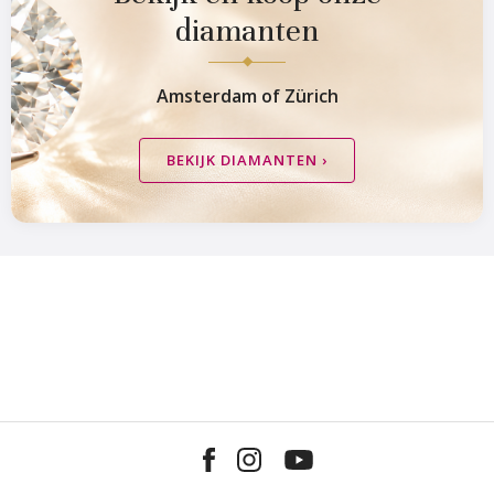
diamanten
Amsterdam of Zürich
BEKIJK DIAMANTEN ›
Van Amstel Munttoren
Van Amstel
Montelbaan
€ 500
excl. BTW
€ 500
excl. BTW
Van Amstel Hortus
Van Amstel