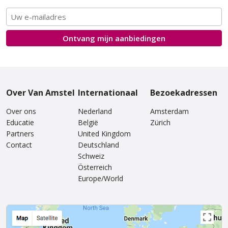
Ontvang mijn
aanbiedingen
Van Amstel Oud-Zuid
Van Amstel Plantage
€ 500
€ 700
excl. BTW
excl. BTW
Over Van Amstel
Internationaal
Bezoekadressen
Over ons
Nederland
Amsterdam
Educatie
België
Zürich
Partners
United Kingdom
Contact
Deutschland
Schweiz
Österreich
Europe/World
Van Amstel Begijnhof
Van Amstel Amstelveld
€ 500
€ 500
excl. BTW
excl. BTW