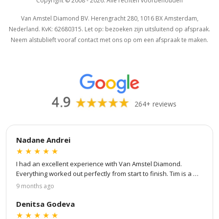
Van Amstel
Van Amstel Negen
Copyright © 2008 - 2026. Alle rechten voorbehouden
Museumkwartier
Straatjes
Van Amstel Diamond BV. Herengracht 280, 1016 BX Amsterdam,
€ 500
€ 500
excl. BTW
excl. BTW
Nederland. KvK: 62680315. Let op: bezoeken zijn uitsluitend op afspraak.
Neem alstublieft vooraf contact met ons op om een afspraak te maken.
264+ reviews
Van Amstel De Pijp
Van Amstel Jordaan
Nadane Andrei
★
★
★
★
★
€ 500
€ 500
excl. BTW
excl. BTW
I had an excellent experience with Van Amstel Diamond. 
Everything worked out perfectly from start to finish. Tim is a 
true professional — patient, attentive to every detail, and 
9 months ago
great at communication. He kept me updated at every step of 
the process: from choosing my own stone and ring setting to 
Denitsa Godeva
virtual design and to the final product. He even showed me 
★
★
★
★
★