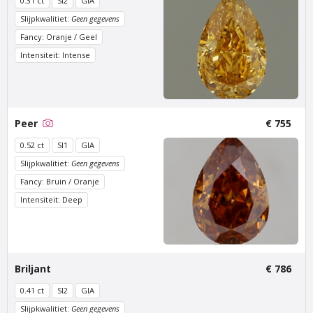
0.31 ct
SI2
GIA
Slijpkwalitiet:
Geen gegevens
Fancy: Oranje / Geel
Intensiteit: Intense
Peer
€ 755
0.52 ct
SI1
GIA
Van Amstel Zeeburg
Van Amstel IJburg
Slijpkwalitiet:
Geen gegevens
€ 500
€ 500
excl. BTW
excl. BTW
Fancy: Bruin / Oranje
Intensiteit: Deep
Briljant
€ 786
0.41 ct
SI2
GIA
Slijpkwalitiet:
Geen gegevens