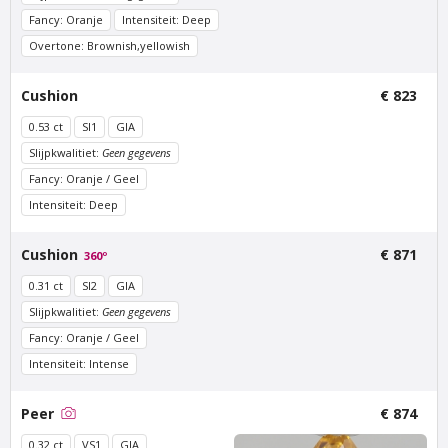
Fancy: Oranje
Intensiteit: Deep
Van Amstel KNSM
Van Amstel Borneo
Overtone: Brownish,yellowish
€ 900
€ 500
excl. BTW
excl. BTW
Cushion
€ 823
0.53 ct
SI1
GIA
Slijpkwalitiet:
Geen gegevens
Fancy: Oranje / Geel
Intensiteit: Deep
Cushion
€ 871
360º
0.31 ct
SI2
GIA
Van Amstel Java
Van Amstel NDSM
Slijpkwalitiet:
Geen gegevens
€ 500
€ 500
excl. BTW
excl. BTW
Fancy: Oranje / Geel
Intensiteit: Intense
Peer
€ 874
0.32 ct
VS1
GIA