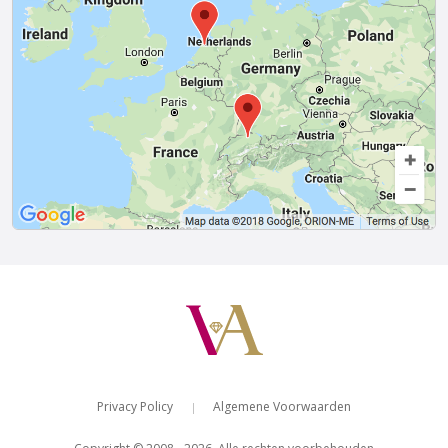
Van Amstel Westerkerk
Van Amstel Vondel
€ 500
€ 500
excl. BTW
excl. BTW
Privacy Policy
Algemene Voorwaarden
|