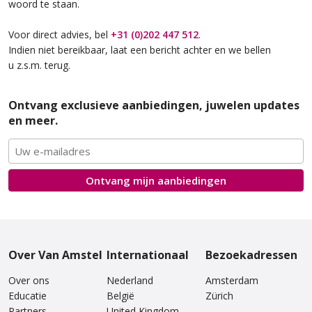
woord te staan.
Van Amstel Beurs
Van Amstel Waag
Voor direct advies, bel
+31 (0)202 447 512
.
€ 500
€ 500
excl. BTW
excl. BTW
Indien niet bereikbaar, laat een bericht achter en we bellen
u z.s.m. terug.
Ontvang exclusieve aanbiedingen, juwelen updates
en meer.
Ontvang mijn
aanbiedingen
Van Amstel Torensluis
Van Amstel Blauwbrug
€ 500
€ 500
excl. BTW
excl. BTW
Over Van Amstel
Internationaal
Bezoekadressen
Over ons
Nederland
Amsterdam
Educatie
België
Zürich
Partners
United Kingdom