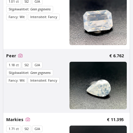
1.01 ct
SI2
GIA
Slijpkwalitiet:
Geen gegevens
Fancy: Wit
Intensiteit: Fancy
Peer
€ 6.762
Van Amstel Zeeburg
Van Amstel IJburg
1.18 ct
SI2
GIA
€ 500
€ 500
Slijpkwalitiet:
Geen gegevens
excl. BTW
excl. BTW
Fancy: Wit
Intensiteit: Fancy
Markies
€ 11.395
1.71 ct
SI2
GIA