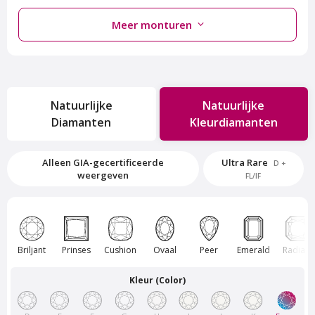
Meer monturen
Natuurlijke
Natuurlijke
Diamanten
Kleurdiamanten
Van Amstel Rokin
Van Amstel Sloterplas
Alleen GIA-gecertificeerde
Ultra Rare
D +
€ 500
€ 500
weergeven
excl. BTW
excl. BTW
FL/IF
Briljant
Prinses
Cushion
Ovaal
Peer
Emerald
Radiant
Kleur (Color)