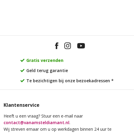
Gratis verzenden
Van Amstel
Van Amstel
Rijksmuseum
Scheepvaart
Geld terug garantie
€ 500
€ 500
excl. BTW
excl. BTW
Te bezichtigen bij onze bezoekadressen *
Klantenservice
Heeft u een vraag? Stuur een e-mail naar
contact@vanamsteldiamant.nl
.
Wij streven ernaar om u op werkdagen binnen 24 uur te