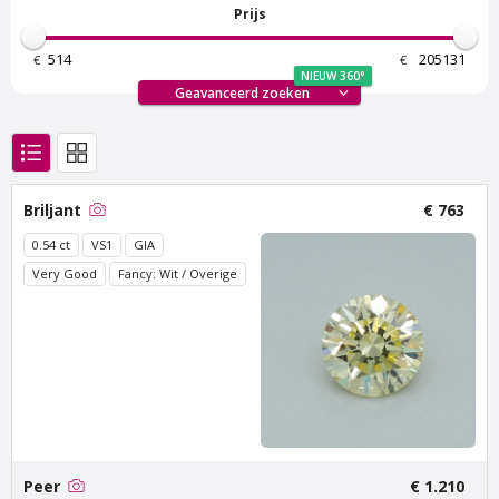
Prijs
€
€
NIEUW 360°
Geavanceerd zoeken
Van Amstel Bosbaan
Van Amstel
Buitenveldert
€ 500
excl. BTW
Briljant
€ 763
€ 500
excl. BTW
0.54 ct
VS1
GIA
Very Good
Fancy: Wit / Overige
Van Amstel Zuidas
Van Amstel
Peer
€ 1.210