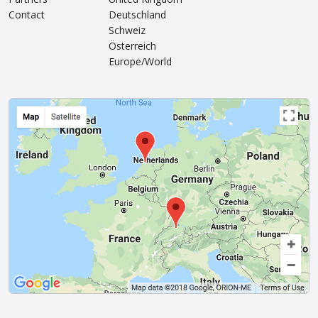
Contact
Deutschland
Schweiz
Österreich
Europe/World
Van Amstel Magere
Van Amstel
Brug
Noorderkerk
€ 500
€ 500
excl. BTW
excl. BTW
Van Amstel Zuiderkerk
Van Amstel
Westertoren
€ 500
excl. BTW
€ 500
excl. BTW