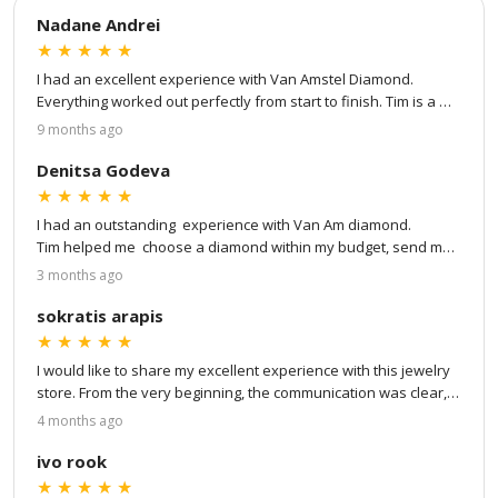
Nadane Andrei
★
★
★
★
★
Van Amstel Leidseplein
Van Amstel
I had an excellent experience with Van Amstel Diamond. 
Rembrandtplein
€ 500
Everything worked out perfectly from start to finish. Tim is a 
excl. BTW
€ 500
true professional — patient, attentive to every detail, and 
excl. BTW
9 months ago
great at communication. He kept me updated at every step of 
the process: from choosing my own stone and ring setting to 
Denitsa Godeva
virtual design and to the final product. He even showed me 
★
★
★
★
★
detailed videos of the stone, the certification, and finally a 
I had an outstanding  experience with Van Am diamond.

video of the finished ring. The whole process went very 
Tim helped me  choose a diamond within my budget, send me 
smoothly, and the result is absolutely stunning. I couldn’t be 
a video once the diamond was ready, and send me the ring 
3 months ago
happier — I highly recommend Tim and Van Amstel Diamond!
with express delivery service.

sokratis arapis
I highly recommend !
★
★
★
★
★
I would like to share my excellent experience with this jewelry 
Van Amstel Spui
Van Amstel Dam
store. From the very beginning, the communication was clear, 
€ 500
€ 500
professional, and very helpful. Tim was extremely kind, 
excl. BTW
excl. BTW
4 months ago
responsive, and transparent throughout the entire process, 
making everything smooth and easy.

ivo rook
★
★
★
★
★