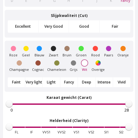
D
E
F
G
H
I
J
K
Fancy
Van Amstel
Van Amstel Flevopark
Slijpkwaliteit (Cut)
Frankendael
€ 500
excl. BTW
€ 500
excl. BTW
Excellent
Very Good
Good
Fair
Roze
Geel
Blauw
Zwart
Bruin
Groen
Rood
Paars
Oranje
Champagne
Cognac
Chameleon
Grijs
Wit
Overige
Faint
Very light
Light
Fancy
Deep
Intense
Vivid
Karaat gewicht (Carat)
Van Amstel
Van Amstel Amstelpark
Beatrixpark
€ 500
excl. BTW
€ 500
excl. BTW
Helderheid (Clarity)
FL
IF
VVS1
VVS2
VS1
VS2
SI1
SI2