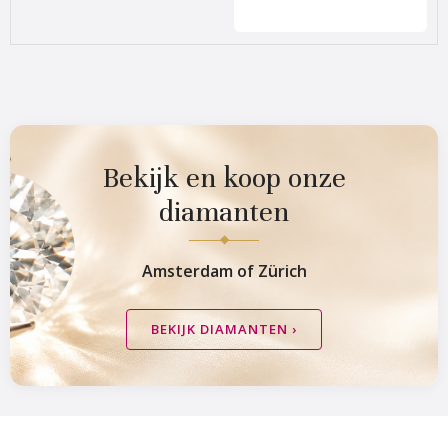
Van Amstel Artis
Van Amstel Carré
€ 500
€ 500
excl. BTW
excl. BTW
Bekijk en koop onze
diamanten
Amsterdam of Zürich
BEKIJK DIAMANTEN ›
Van Amstel
Van Amstel Stedelijk
Concertgebouw
€ 500
excl. BTW
€ 500
excl. BTW