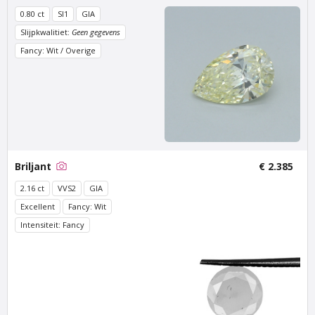
Stadionweg
€ 600
excl. BTW
0.80 ct
SI1
GIA
€ 500
excl. BTW
Slijpkwalitiet:
Geen gegevens
Fancy: Wit / Overige
Briljant
€ 2.385
Van Amstel
Van Amstel Apollolaan
2.16 ct
VVS2
GIA
Minervalaan
€ 500
Excellent
Fancy: Wit
excl. BTW
€ 500
excl. BTW
Intensiteit: Fancy