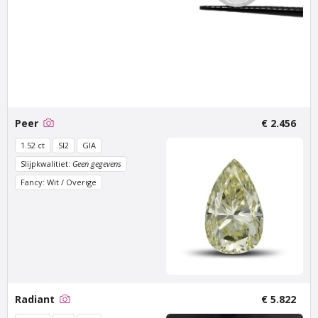
Van Amstel Beethoven
Van Amstel Cornelis
Schuyt
€ 500
excl. BTW
€ 700
excl. BTW
Peer
€ 2.456
1.52 ct
SI2
GIA
Slijpkwalitiet:
Geen gegevens
Fancy: Wit / Overige
Van Amstel
Van Amstel
Utrechtsestraat
Haarlemmerdijk
Radiant
€ 5.822
€ 500
€ 500
excl. BTW
excl. BTW