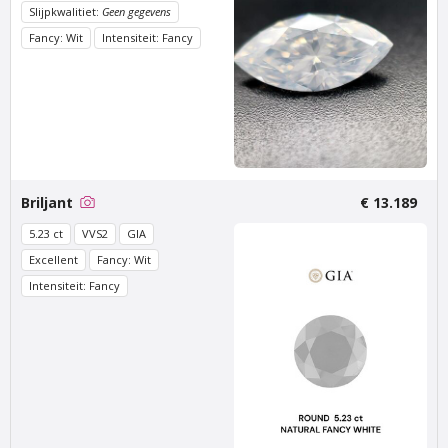
Slijpkwalitiet:
Geen gegevens
Van Amstel KNSM
Van Amstel Borneo
Fancy: Wit
Intensiteit: Fancy
€ 900
€ 500
excl. BTW
excl. BTW
Briljant
€ 13.189
5.23 ct
VVS2
GIA
Excellent
Fancy: Wit
Intensiteit: Fancy
Van Amstel Java
Van Amstel NDSM
€ 500
€ 500
excl. BTW
excl. BTW